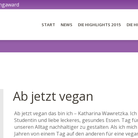
ingaward
START
NEWS
DIE HIGHLIGHTS 2015
DIE H
DIE BLOGS 2015
DI
DER AWARD
DIE JURY
Ab jetzt vegan
DIE PREISE
Ab jetzt vegan das bin ich – Katharina Wawretzka. Ich
Studentin und liebe leckeres, gesundes Essen. Tag fü
unseren Alltag nachhaltiger zu gestalten. Als ich mich
Jahren von einem Tag auf den anderen für eine veg