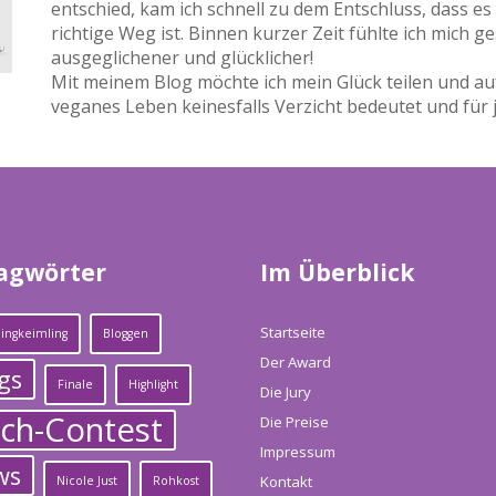
entschied, kam ich schnell zu dem Entschluss, dass es
richtige Weg ist. Binnen kurzer Zeit fühlte ich mich g
ausgeglichener und glücklicher!
Mit meinem Blog möchte ich mein Glück teilen und auf
veganes Leben keinesfalls Verzicht bedeutet und für 
agwörter
Im Überblick
Startseite
ingkeimling
Bloggen
Der Award
gs
Finale
Highlight
Die Jury
ch-Contest
Die Preise
Impressum
ws
Kontakt
Nicole Just
Rohkost