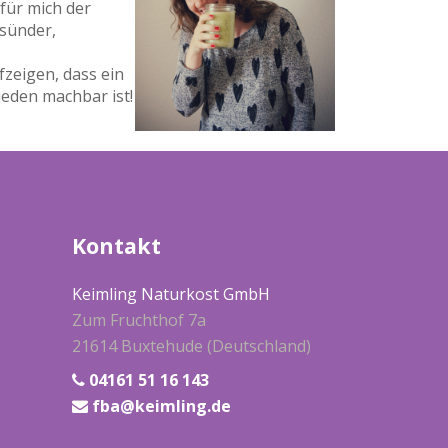
 für mich der
esünder,
zeigen, dass ein
jeden machbar ist!
Kontakt
Keimling Naturkost GmbH
Zum Fruchthof 7a
21614 Buxtehude (Deutschland)
04161 51 16 143
fba@keimling.de