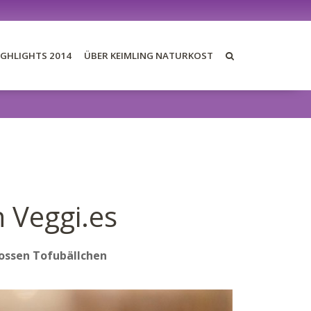
IGHLIGHTS 2014
ÜBER KEIMLING NATURKOST
E BLOGS 2014
DER AWARD
DIE JURY
 Veggi.es
DIE PREISE
REZEPTE
ossen Tofubällchen