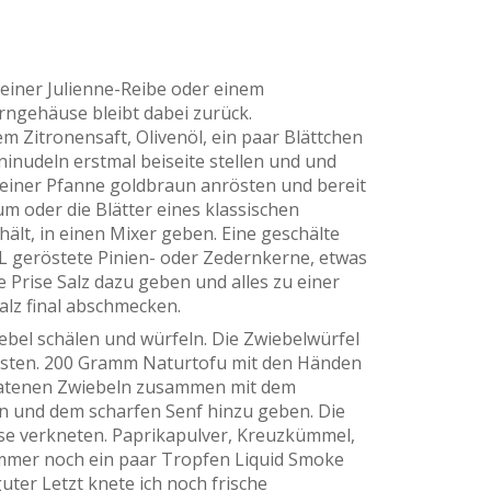
einer Julienne-Reibe oder einem
rngehäuse bleibt dabei zurück.
m Zitronensaft, Olivenöl, ein paar Blättchen
inudeln erstmal beiseite stellen und und
n einer Pfanne goldbraun anrösten und bereit
m oder die Blätter eines klassischen
ält, in einen Mixer geben. Eine geschälte
EL geröstete Pinien- oder Zedernkerne, etwas
 Prise Salz dazu geben und alles zu einer
alz final abschmecken.
iebel schälen und würfeln. Die Zwiebelwürfel
rösten. 200 Gramm Naturtofu mit den Händen
bratenen Zwiebeln zusammen mit dem
 und dem scharfen Senf hinzu geben. Die
se verkneten. Paprikapulver, Kreuzkümmel,
immer noch ein paar Tropfen Liquid Smoke
uter Letzt knete ich noch frische