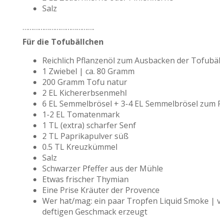
Salz
………………………………….
Für die Tofubällchen
Reichlich Pflanzenöl zum Ausbacken der Tofubä
1 Zwiebel | ca. 80 Gramm
200 Gramm Tofu natur
2 EL Kichererbsenmehl
6 EL Semmelbrösel + 3-4 EL Semmelbrösel zum 
1-2 EL Tomatenmark
1 TL (extra) scharfer Senf
2 TL Paprikapulver süß
0.5 TL Kreuzkümmel
Salz
Schwarzer Pfeffer aus der Mühle
Etwas frischer Thymian
Eine Prise Kräuter der Provence
Wer hat/mag: ein paar Tropfen Liquid Smoke | 
deftigen Geschmack erzeugt