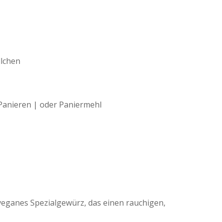
llchen
Panieren | oder Paniermehl
veganes Spezialgewürz, das einen rauchigen,