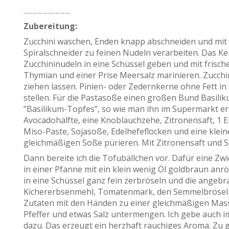
…………………….
Zubereitung:
Zucchini waschen, Enden knapp abschneiden und mit 
Spiralschneider zu feinen Nudeln verarbeiten. Das Ke
Zucchininudeln in eine Schüssel geben und mit frische
Thymian und einer Prise Meersalz marinieren. Zucchin
ziehen lassen. Pinien- oder Zedernkerne ohne Fett i
stellen. Für die Pastasoße einen großen Bund Basiliku
“Basilikum-Topfes”, so wie man ihn im Supermarkt erh
Avocadohälfte, eine Knoblauchzehe, Zitronensaft, 1 
Miso-Paste, Sojasoße, Edelhefeflocken und eine kleine
gleichmäßigen Soße pürieren. Mit Zitronensaft und S
Dann bereite ich die Tofubällchen vor. Dafür eine Zw
in einer Pfanne mit ein klein wenig Öl goldbraun an
in eine Schüssel ganz fein zerbröseln und die ange
Kichererbsenmehl, Tomatenmark, den Semmelbröseln
Zutaten mit den Händen zu einer gleichmäßigen Mas
Pfeffer und etwas Salz untermengen. Ich gebe auch 
dazu. Das erzeugt ein herzhaft rauchiges Aroma. Zu g