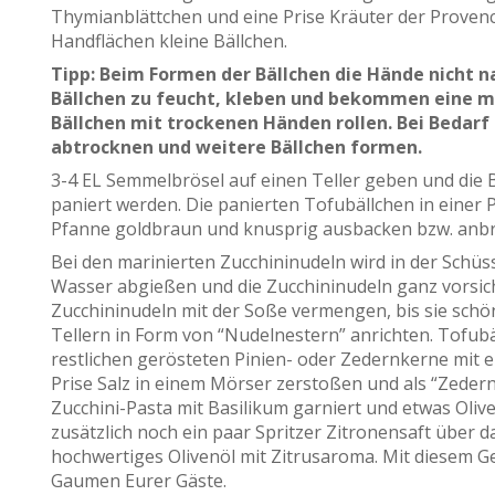
Thymianblättchen und eine Prise Kräuter der Provenc
Handflächen kleine Bällchen.
Tipp: Beim Formen der Bällchen die Hände nicht 
Bällchen zu feucht, kleben und bekommen eine ma
Bällchen mit trockenen Händen rollen. Bei Bedar
abtrocknen und weitere Bällchen formen.
3-4 EL Semmelbrösel auf einen Teller geben und die B
paniert werden. Die panierten Tofubällchen in einer P
Pfanne goldbraun und knusprig ausbacken bzw. anbr
Bei den marinierten Zucchininudeln wird in der Schüs
Wasser abgießen und die Zucchininudeln ganz vorsich
Zucchininudeln mit der Soße vermengen, bis sie schö
Tellern in Form von “Nudelnestern” anrichten. Tofubä
restlichen gerösteten Pinien- oder Zedernkerne mit e
Prise Salz in einem Mörser zerstoßen und als “Zeder
Zucchini-Pasta mit Basilikum garniert und etwas Olive
zusätzlich noch ein paar Spritzer Zitronensaft über 
hochwertiges Olivenöl mit Zitrusaroma. Mit diesem Ge
Gaumen Eurer Gäste.