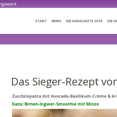
ingaward
START
NEWS
DIE HIGHLIGHTS 2015
DIE H
DIE BLOGS 2015
DI
DER AWARD
DIE JURY
Das Sieger-Rezept von
DIE PREISE
Zucchinipasta mit Avocado-Basilikum-Crème & kr
Dazu: Birnen-Ingwer-Smoothie mit Minze