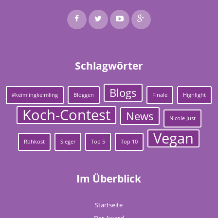
Schlagwörter
Blogs
#keimlingkeimling
Bloggen
Finale
Highlight
Koch-Contest
News
Nicole Just
Vegan
Rohkost
Sieger
Top 5
Top 10
Im Überblick
Startseite