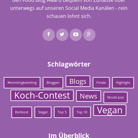
unterwegs auf unseren Social Media Kanälen - rein
schauen lohnt sich.
Schlagwörter
Blogs
#keimlingkeimling
Bloggen
Finale
Highlight
Koch-Contest
News
Nicole Just
Vegan
Rohkost
Sieger
Top 5
Top 10
Im Überblick