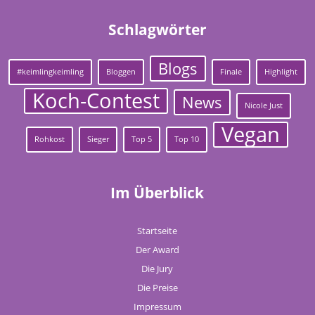
Schlagwörter
Blogs
#keimlingkeimling
Bloggen
Finale
Highlight
Koch-Contest
News
Nicole Just
Vegan
Rohkost
Sieger
Top 5
Top 10
Im Überblick
Startseite
Der Award
Die Jury
Die Preise
Impressum