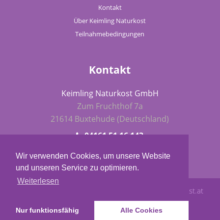
Kontakt
Über Keimling Naturkost
Teilnahmebedingungen
Kontakt
Keimling Naturkost GmbH
Zum Fruchthof 7a
21614 Buxtehude (Deutschland)
04161 51 16 143
fba@keimling.de
Wir verwenden Cookies, um unsere Website
und unseren Service zu optimieren.
Weiterlesen
Keimling Naturkost
- Blog Award 2015 -
www.rohkost.at
Nur funktionsfähig
Alle Cookies
Impressum
Datenschutz
Cookie-Richtlinie (EU)