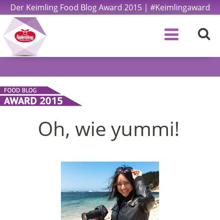
Der Keimling Food Blog Award 2015 | #Keimlingaward
Oh, wie yummi!