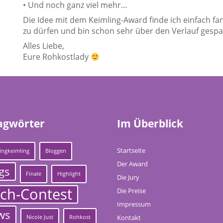
• Und noch ganz viel mehr…
Die Idee mit dem Keimling-Award finde ich einfach fa
zu dürfen und bin schon sehr über den Verlauf gespa
Alles Liebe,
Eure Rohkostlady
agwörter
Im Überblick
Startseite
ingkeimling
Bloggen
Der Award
gs
Finale
Highlight
Die Jury
ch-Contest
Die Preise
Impressum
ws
Kontakt
Nicole Just
Rohkost