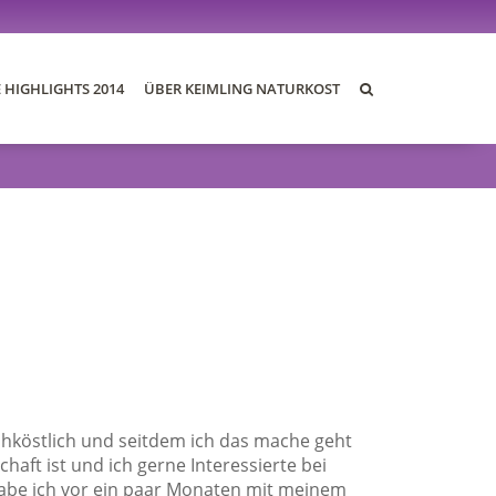
E HIGHLIGHTS 2014
ÜBER KEIMLING NATURKOST
DIE BLOGS 2014
DER AWARD
DIE JURY
DIE PREISE
REZEPTE
rohköstlich und seitdem ich das mache geht
aft ist und ich gerne Interessierte bei
abe ich vor ein paar Monaten mit meinem