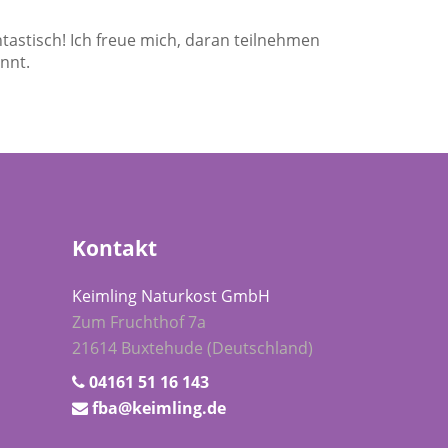
ntastisch! Ich freue mich, daran teilnehmen
nnt.
Kontakt
Keimling Naturkost GmbH
Zum Fruchthof 7a
21614 Buxtehude (Deutschland)
04161 51 16 143
fba@keimling.de