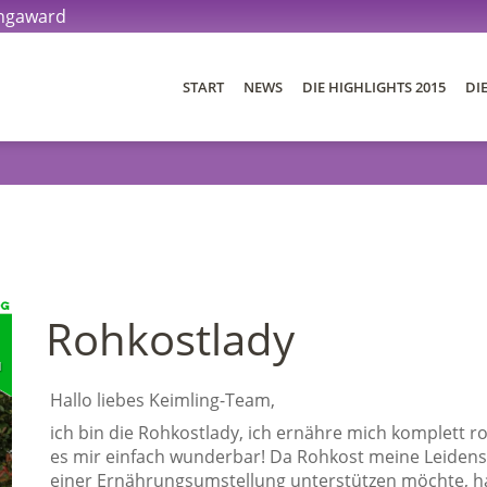
ingaward
START
NEWS
DIE HIGHLIGHTS 2015
DI
DIE BLOGS 2015
DER AWARD
DIE JURY
Rohkostlady
DIE PREISE
Hallo liebes Keimling-Team,
ich bin die Rohkostlady, ich ernähre mich komplett 
es mir einfach wunderbar! Da Rohkost meine Leidensch
einer Ernährungsumstellung unterstützen möchte, h