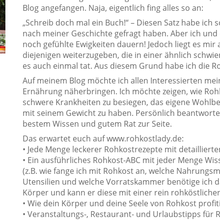
Blog angefangen. Naja, eigentlich fing alles so an:
„Schreib doch mal ein Buch!“ – Diesen Satz habe ich 
nach meiner Geschichte gefragt haben. Aber ich und 
noch gefühlte Ewigkeiten dauern! Jedoch liegt es mi
diejenigen weiterzugeben, die in einer ähnlich schwi
es auch einmal tat. Aus diesem Grund habe ich die R
Auf meinem Blog möchte ich allen Interessierten mei
Ernährung näherbringen. Ich möchte zeigen, wie Roh
schwere Krankheiten zu besiegen, das eigene Wohlbe
mit seinem Gewicht zu haben. Persönlich beantworte 
bestem Wissen und gutem Rat zur Seite.
Das erwartet euch auf www.rohkostlady.de:
• Jede Menge leckerer Rohkostrezepte mit detaillierte
• Ein ausführliches Rohkost-ABC mit jeder Menge W
(z.B. wie fange ich mit Rohkost an, welche Nahrungsm
Utensilien und welche Vorratskammer benötige ich da
Körper und kann er diese mit einer rein rohköstlich
• Wie dein Körper und deine Seele von Rohkost profit
• Veranstaltungs-, Restaurant- und Urlaubstipps für 