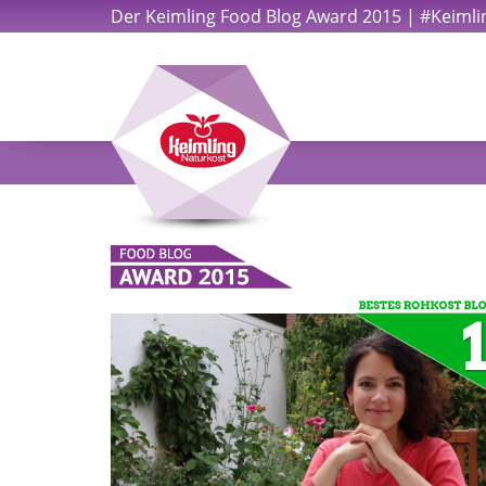
Der Keimling Food Blog Award 2015 | #Keiml