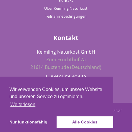
Kontakt
Über Keimling Naturkost
Teilnahmebedingungen
Kontakt
Keimling Naturkost GmbH
Zum Fruchthof 7a
21614 Buxtehude (Deutschland)
04161 51 16 143
fba@keimling.de
Wir verwenden Cookies, um unsere Website
und unseren Service zu optimieren.
Weiterlesen
Keimling Naturkost
- Blog Award 2015 -
www.rohkost.at
Nur funktionsfähig
Alle Cookies
Impressum
Datenschutz
Cookie-Richtlinie (EU)