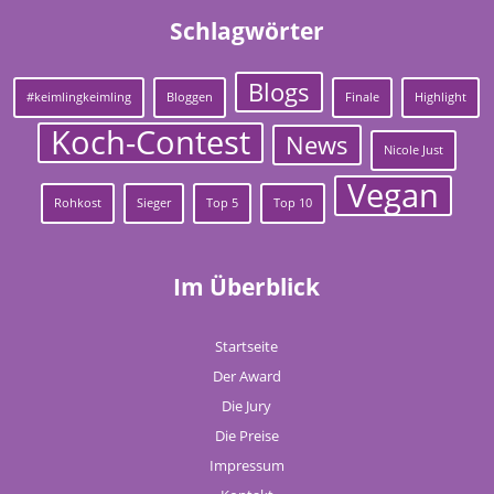
Schlagwörter
Blogs
#keimlingkeimling
Bloggen
Finale
Highlight
Koch-Contest
News
Nicole Just
Vegan
Rohkost
Sieger
Top 5
Top 10
Im Überblick
Startseite
Der Award
Die Jury
Die Preise
Impressum