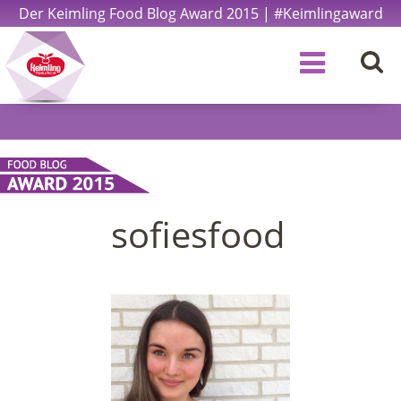
Der Keimling Food Blog Award 2015 | #Keimlingaward
sofiesfood