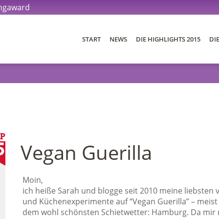
ingaward
START
NEWS
DIE HIGHLIGHTS 2015
DI
DIE BLOGS 2015
DER AWARD
DIE JURY
Vegan Guerilla
DIE PREISE
Moin,
ich heiße Sarah und blogge seit 2010 meine liebsten
und Küchenexperimente auf “Vegan Guerilla” – meist 
dem wohl schönsten Schietwetter: Hamburg. Da mir