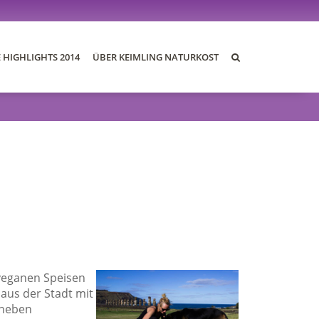
E HIGHLIGHTS 2014
ÜBER KEIMLING NATURKOST
DIE BLOGS 2014
DER AWARD
DIE JURY
DIE PREISE
REZEPTE
 veganen Speisen
aus der Stadt mit
 neben