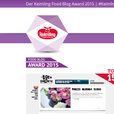
Der Keimling Food Blog Award 2015 | #Keiml