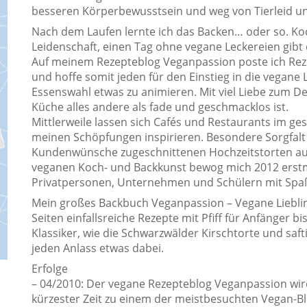
besseren Körperbewusstsein und weg von Tierleid u
Nach dem Laufen lernte ich das Backen… oder so. K
Leidenschaft, einen Tag ohne vegane Leckereien gibt 
Auf meinem Rezepteblog Veganpassion poste ich Reze
und hoffe somit jeden für den Einstieg in die vegane
Essenswahl etwas zu animieren. Mit viel Liebe zum De
Küche alles andere als fade und geschmacklos ist.
Mittlerweile lassen sich Cafés und Restaurants im 
meinen Schöpfungen inspirieren. Besondere Sorgfalt 
Kundenwünsche zugeschnittenen Hochzeitstorten au
veganen Koch- und Backkunst bewog mich 2012 erstm
Privatpersonen, Unternehmen und Schülern mit Spa
Mein großes Backbuch Veganpassion – Vegane Lieblin
Seiten einfallsreiche Rezepte mit Pfiff für Anfänger b
Klassiker, wie die Schwarzwälder Kirschtorte und safti
jeden Anlass etwas dabei.
Erfolge
– 04/2010: Der vegane Rezepteblog Veganpassion wird
kürzester Zeit zu einem der meistbesuchten Vegan-