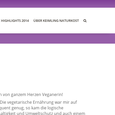
E HIGHLIGHTS 2014
ÜBER KEIMLING NATURKOST
DIE BLOGS 2014
DER AWARD
DIE JURY
DIE PREISE
REZEPTE
ch von ganzem Herzen Veganerin!
. Die vegetarische Ernährung war mir auf
quent genug, so kam die logische
haltigkeit und Umweltschutz und auch einem