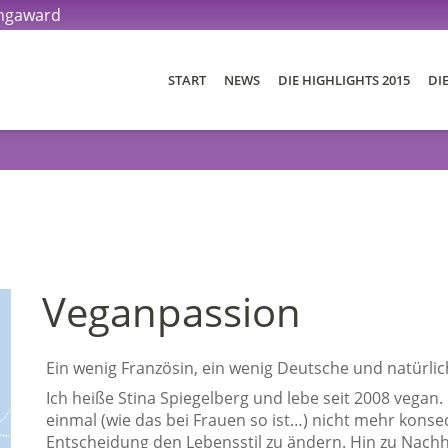
ingaward
START
NEWS
DIE HIGHLIGHTS 2015
DI
DIE BLOGS 2015
DER AWARD
DIE JURY
Veganpassion
DIE PREISE
Ein wenig Französin, ein wenig Deutsche und natürli
Ich heiße Stina Spiegelberg und lebe seit 2008 vegan
einmal (wie das bei Frauen so ist…) nicht mehr konse
Entscheidung den Lebensstil zu ändern. Hin zu Nach