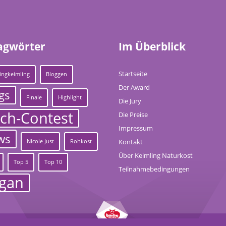
agwörter
Im Überblick
Startseite
ingkeimling
Bloggen
Der Award
gs
Finale
Highlight
Die Jury
ch-Contest
Die Preise
Impressum
ws
Kontakt
Nicole Just
Rohkost
Über Keimling Naturkost
Top 5
Top 10
Teilnahmebedingungen
gan